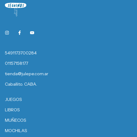
5491173700284
01157158177
tienda@julepe.com.ar
Caballito. CABA.
JUEGOS
LIBROS
MUÑECOS
MOCHILAS